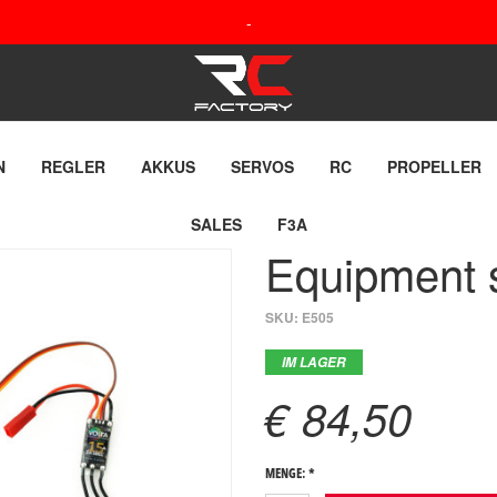
-
N
REGLER
AKKUS
SERVOS
RC
PROPELLER
SALES
F3A
Equipment s
SKU:
E505
IM LAGER
€ 84,50
MENGE: *