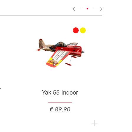
•
r
Yak 55 Indoor
€ 89,90