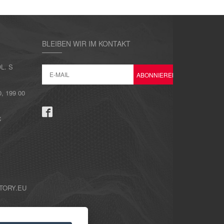
BLEIBEN WIR IM KONTAKT
L. S
 199 00
C
TORY.EU