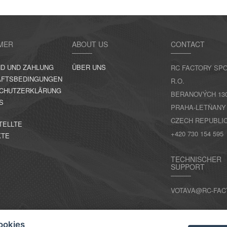
MER
ABOUT US
CONTACT
D UND ZAHLUNG
ÜBER UNS
RC FACTORY SPO
FTSBEDINGUNGEN
R.O.
CHUTZERKLÄRUNG
BERANOVÝCH 130,
S
PRAHA-LETŇANY
CZECH REPUBLI
TELLTE
+420 730 154 595
KTE
TECHNISCHER
SUPPORT
VOTAVA@RC-FAC
KONTAKT
ookies