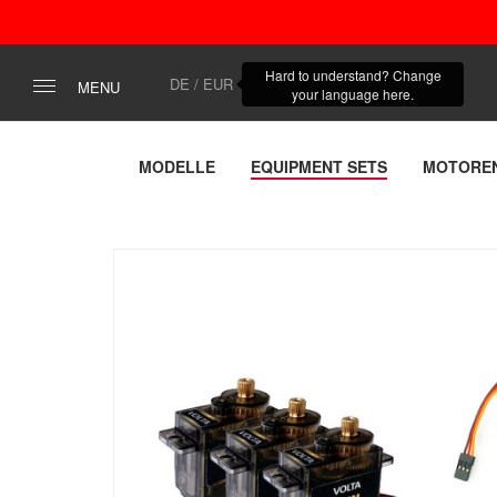
Hard to understand? Change
DE / EUR
MENU
your language here.
MODELLE
EQUIPMENT SETS
MOTORE