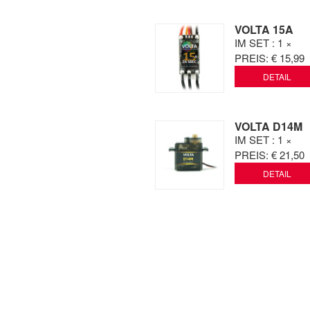
VOLTA 15A
IM SET
: 1 ×
PREIS:
€ 15,99
DETAIL
VOLTA D14M
IM SET
: 1 ×
PREIS:
€ 21,50
DETAIL