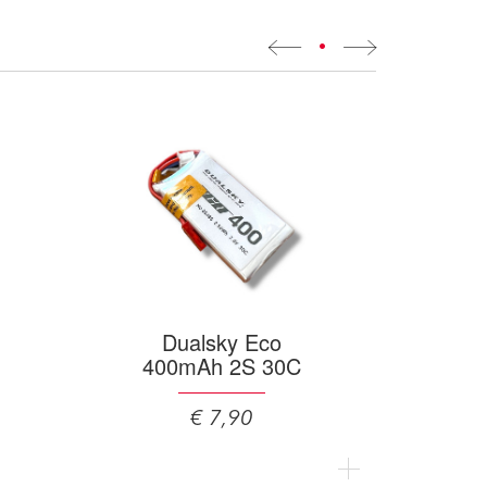
•
Dualsky Eco
400mAh 2S 30C
€ 7,90