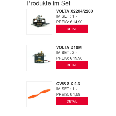
Produkte im Set
VOLTA X2204/2200
IM SET
: 1 ×
PREIS:
€ 14,90
DETAIL
VOLTA D10M
IM SET
: 2 ×
PREIS:
€ 19,90
DETAIL
GWS 8 X 4.3
IM SET
: 1 ×
PREIS:
€ 1,59
DETAIL