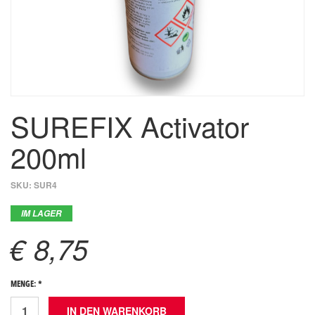
SUREFIX Activator
200ml
SKU:
SUR4
IM LAGER
€ 8,75
MENGE: *