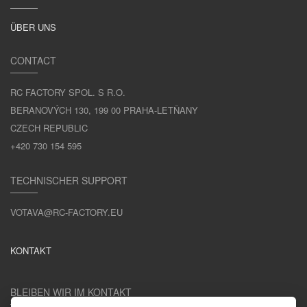
ÜBER UNS
CONTACT
RC FACTORY SPOL. S R.O.
BERANOVÝCH 130, 199 00 PRAHA-LETŇANY
CZECH REPUBLIC
+420 730 154 595
TECHNISCHER SUPPORT
VOTAVA@RC-FACTORY.EU
KONTAKT
BLEIBEN WIR IM KONTAKT