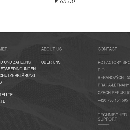
€ 65,00
MER
ABOUT US
CONTACT
D UND ZAHLUNG
ÜBER UNS
RC FACTORY SPO
FTSBEDINGUNGEN
R.O.
CHUTZERKLÄRUNG
BERANOVÝCH 130,
S
PRAHA-LETŇANY
CZECH REPUBLI
TELLTE
+420 730 154 595
KTE
TECHNISCHER
SUPPORT