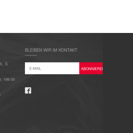
BLEIBEN WIR IM KONTAKT
L. S
 199 00
C