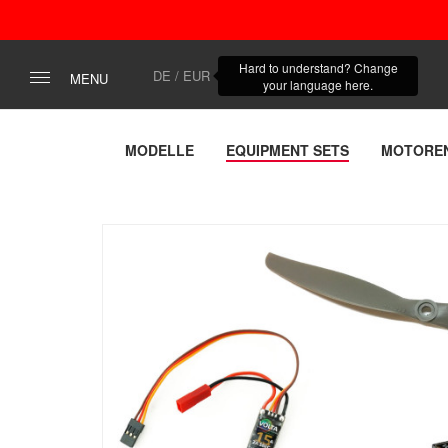
Hard to understand? Change
DE / EUR
MENU
your language here.
MODELLE
EQUIPMENT SETS
MOTORE