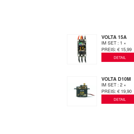
VOLTA 15A
IM SET
: 1 ×
PREIS:
€ 15,99
DETAIL
VOLTA D10M
IM SET
: 2 ×
PREIS:
€ 19,90
DETAIL