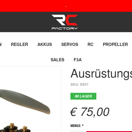
-
N
REGLER
AKKUS
SERVOS
RC
PROPELLER
SALES
F3A
Ausrüstung
SKU:
E651
IM LAGER
€ 75,00
MENGE: *