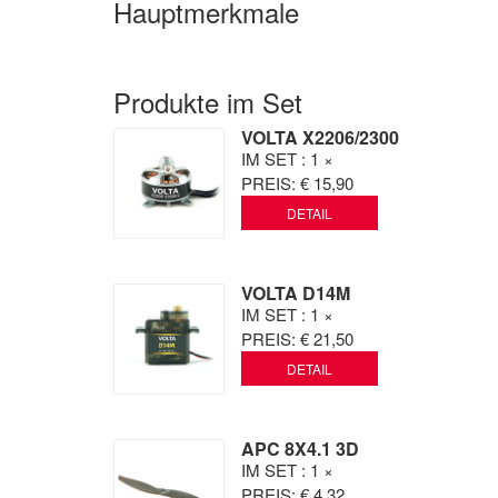
Hauptmerkmale
Produkte im Set
VOLTA X2206/2300
IM SET
: 1 ×
PREIS:
€ 15,90
DETAIL
VOLTA D14M
IM SET
: 1 ×
PREIS:
€ 21,50
DETAIL
APC 8X4.1 3D
IM SET
: 1 ×
PREIS:
€ 4,32