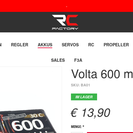
-
N
REGLER
AKKUS
SERVOS
RC
PROPELLER
SALES
F3A
Volta 600 
SKU:
BA01
IM LAGER
€ 13,90
MENGE: *