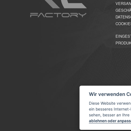
VERSAN
GESCHÄ
DATENS
COOKIE
EINGES
PRODU
Wir verwenden C
Diese Website verwen
ein besseres Internet-
sehen, besser an Ihre
ablehnen oder anpas