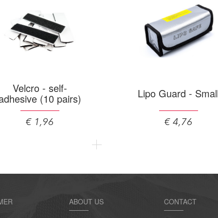
Velcro - self-
Lipo Guard - Smal
adhesive (10 pairs)
€ 1,96
€ 4,76
MER
ABOUT US
CONTACT