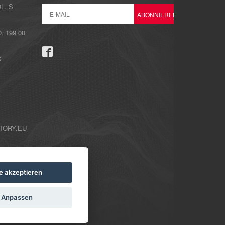
L. S
 199 00
C
TORY.EU
le akzeptieren
Anpassen