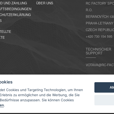
D UND ZAHLUNG
ÜBER UNS
RC FACTORY SPO
FTSBEDINGUNGEN
R.O.
CHUTZERKLÄRUNG
BERANOVÝCH 130,
S
PRAHA-LETŇANY
CZECH REPUBLI
TELLTE
+420 730 154 595
KTE
TECHNISCHER
SUPPORT
VOTAVA@RC-FAC
KONTAKT
ookies
Al
det Cookies und Targeting Technologien, um Ihnen
Erlebnis zu ermöglichen und die Werbung, die Sie
 Bedürfnisse anzupassen. Sie können Cookies
sen
.