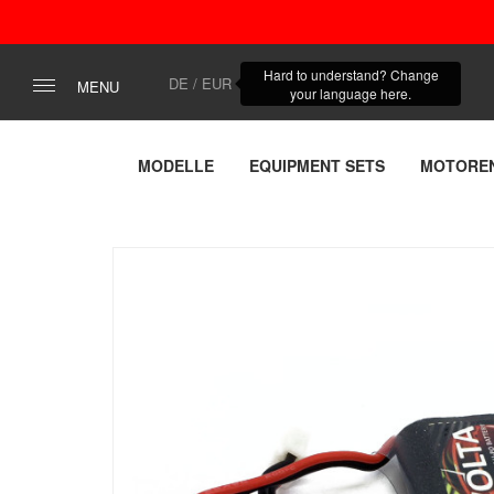
Hard to understand? Change
DE / EUR
MENU
your language here.
MODELLE
EQUIPMENT SETS
MOTORE