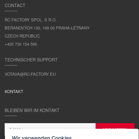
CONTACT
RC FACTORY SPOL. S R.O.
BERANOVÝCH 130, 199 00 PRAHA-LETŇANY
CZECH REPUBLIC
+420 730 154 595
TECHNISCHER SUPPORT
VOTAVA@RC-FACTORY.EU
KONTAKT
BLEIBEN WIR IM KONTAKT
Wir verwenden Cookies