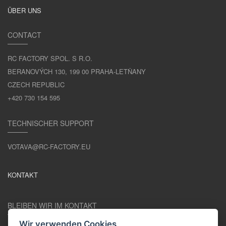
ÜBER UNS
CONTACT
RC FACTORY SPOL. S R.O.
BERANOVÝCH 130, 199 00 PRAHA-LETŇANY
CZECH REPUBLIC
+420 730 154 595
TECHNISCHER SUPPORT
VOTAVA@RC-FACTORY.EU
KONTAKT
BLEIBEN WIR IM KONTAKT
Wir verwenden Cookies