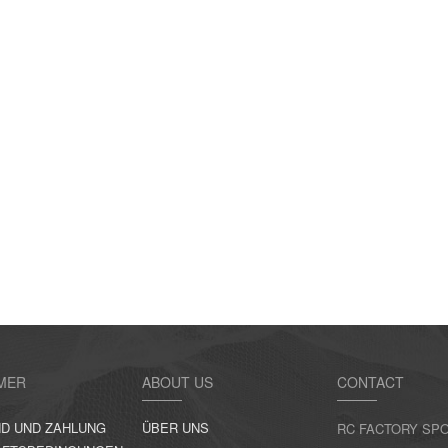
MER
ABOUT US
CONTACT
D UND ZAHLUNG
ÜBER UNS
RC FACTORY SPO