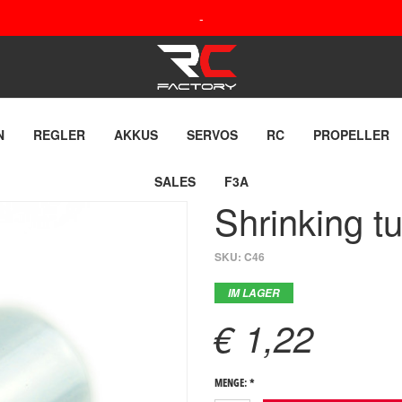
-
N
REGLER
AKKUS
SERVOS
RC
PROPELLER
SALES
F3A
Shrinking 
SKU:
C46
IM LAGER
€ 1,22
MENGE: *