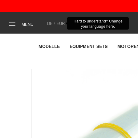
Hard to understand? Change
DE / EUR
MENU
your language here.
MODELLE
EQUIPMENT SETS
MOTORE