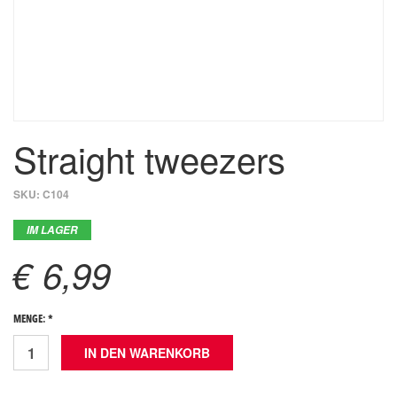
Straight tweezers
SKU:
C104
IM LAGER
€ 6,99
MENGE: *