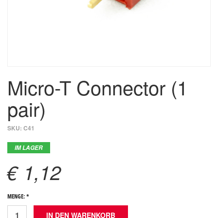
Micro-T Connector (1
pair)
SKU:
C41
IM LAGER
€ 1,12
MENGE: *