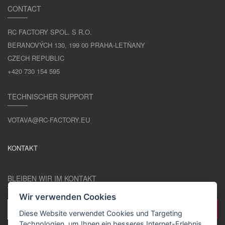
CONTACT
RC FACTORY SPOL. S R.O.
BERANOVÝCH 130, 199 00 PRAHA-LETŇANY
CZECH REPUBLIC
+420 730 154 595
TECHNISCHER SUPPORT
VOTAVA@RC-FACTORY.EU
KONTAKT
BLEIBEN WIR IM KONTAKT
Wir verwenden Cookies
Diese Website verwendet Cookies und Targeting
Technologien, um Ihnen ein besseres Internet-Erlebnis