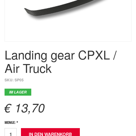
Landing gear CPXL /
Air Truck
SKU:
SP05
IM LAGER
€ 13,70
MENGE: *