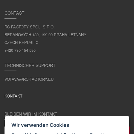
CONTACT
RC FACTORY SPOL. S R.O.
BERANOVÝCH 130, 199 00 PRAHA-LETŇANY
CZECH REPUBLIC
+420 730 154 595
TECHNISCHER SUPPORT
VOTAVA@RC-FACTORY.EU
KONTAKT
BLEIBEN WIR IM KONTAKT
Wir verwenden Cookies