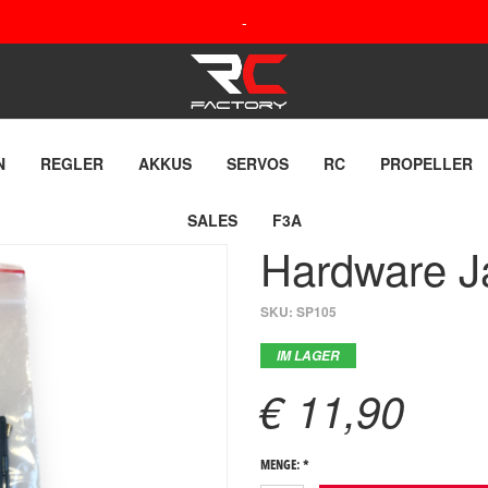
-
N
REGLER
AKKUS
SERVOS
RC
PROPELLER
SALES
F3A
Hardware J
SKU:
SP105
IM LAGER
€ 11,90
MENGE: *