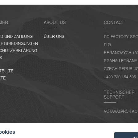
MER
ABOUT US
CONTACT
D UND ZAHLUNG
ÜBER UNS
RC FACTORY SPO
FTSBEDINGUNGEN
R.O.
CHUTZERKLÄRUNG
BERANOVÝCH 130,
S
PRAHA-LETŇANY
CZECH REPUBLI
TELLTE
+420 730 154 595
KTE
TECHNISCHER
SUPPORT
VOTAVA@RC-FAC
KONTAKT
ookies