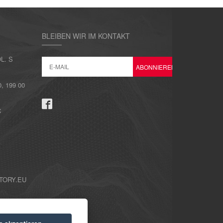
BLEIBEN WIR IM KONTAKT
L. S
 199 00
C
TORY.EU