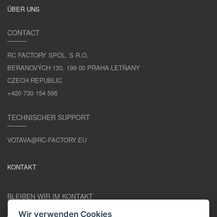
ÜBER UNS
CONTACT
RC FACTORY SPOL. S R.O.
BERANOVÝCH 130, 199 00 PRAHA-LETŇANY
CZECH REPUBLIC
+420 730 154 595
TECHNISCHER SUPPORT
VOTAVA@RC-FACTORY.EU
KONTAKT
BLEIBEN WIR IM KONTAKT
Wir verwenden Cookies