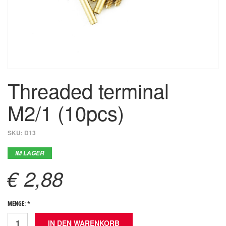
Threaded terminal
M2/1 (10pcs)
SKU:
D13
IM LAGER
€ 2,88
MENGE: *