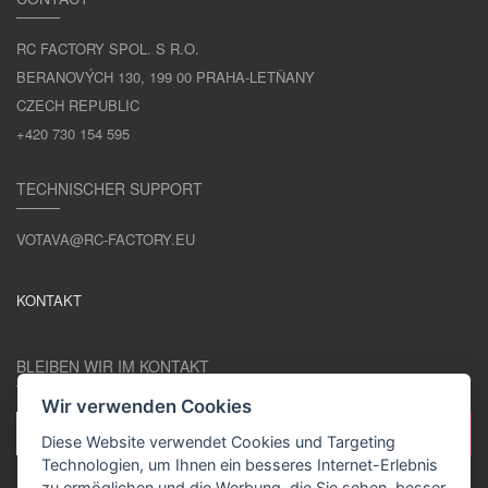
RC FACTORY SPOL. S R.O.
BERANOVÝCH 130, 199 00 PRAHA-LETŇANY
CZECH REPUBLIC
+420 730 154 595
TECHNISCHER SUPPORT
VOTAVA@RC-FACTORY.EU
KONTAKT
BLEIBEN WIR IM KONTAKT
Wir verwenden Cookies
Diese Website verwendet Cookies und Targeting
Technologien, um Ihnen ein besseres Internet-Erlebnis
zu ermöglichen und die Werbung, die Sie sehen, besser