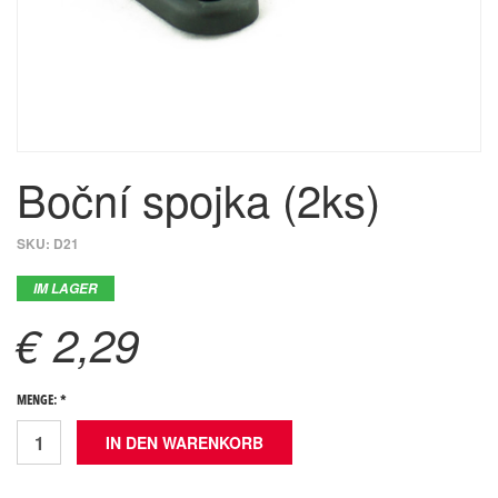
Boční spojka (2ks)
SKU:
D21
IM LAGER
€ 2,29
MENGE: *