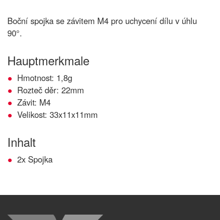
Boční spojka se závitem M4 pro uchycení dílu v úhlu
90°.
Hauptmerkmale
Hmotnost: 1,8g
Rozteč děr: 22mm
Závit: M4
Velikost: 33x11x11mm
Inhalt
2x Spojka